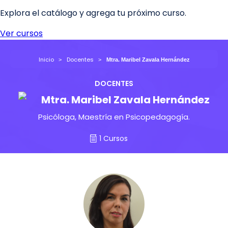
Inicio
Docentes
Mtra. Maribel Zavala Hernández
DOCENTES
Mtra. Maribel Zavala Hernández
Psicóloga, Maestría en Psicopedagogía.
1 Cursos