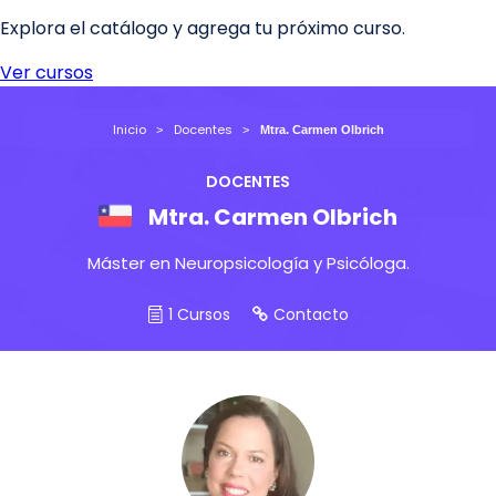
Inicio
Docentes
Mtra. Carmen Olbrich
DOCENTES
Mtra. Carmen Olbrich
Máster en Neuropsicología y Psicóloga.
1 Cursos
Contacto