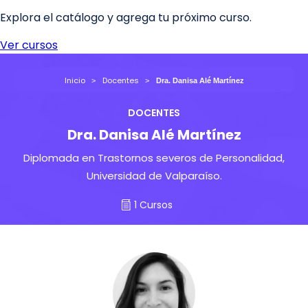
Inicio
Docentes
Dra. Danisa Alé Martínez
DOCENTES
Dra. Danisa Alé Martínez
Diplomada en Trastornos severos de Personalidad,
Universidad de Valparaíso.
1 Cursos