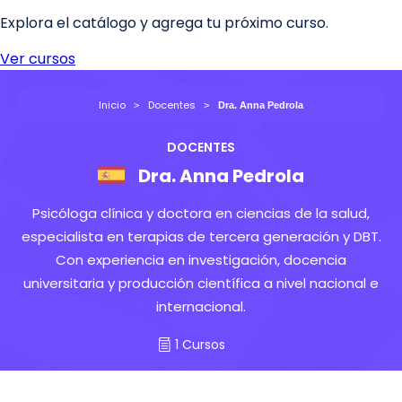
Inicio
Docentes
Dra. Anna Pedrola
DOCENTES
Dra. Anna Pedrola
Psicóloga clínica y doctora en ciencias de la salud,
especialista en terapias de tercera generación y DBT.
Con experiencia en investigación, docencia
universitaria y producción científica a nivel nacional e
internacional.
1 Cursos