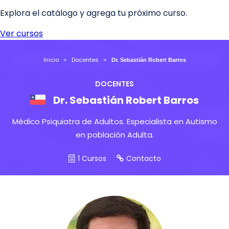
Inicio
Docentes
Dr. Sebastián Robert Barros
DOCENTES
Dr. Sebastián Robert Barros
Médico Psiquiatra de Adultos. Especialista en Autismo
en población Adulta.
1 Cursos
Contacto