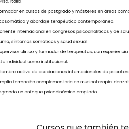
Pisa, Italia.
ormador en cursos de postgrado y másteres en áreas como s
icosomática y abordaje terapéutico contemporáneo.
onente internacional en congresos psicoanalíticos y de sa
uma, síntomas somáticos y salud sexual.
upervisor clínico y formador de terapeutas, con experienc
to individual como institucional.
iembro activo de asociaciones internacionales de psicoterapi
mplia formación complementaria en musicoterapia, danzatera
tegrando un enfoque psicodinámico ampliado.
Cursos que también te