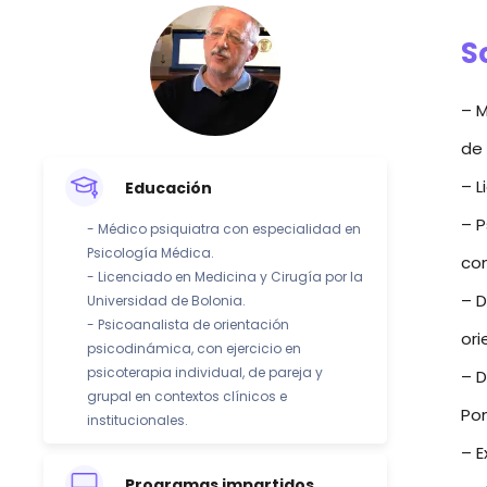
S
– M
de 
– L
Educación
– P
- Médico psiquiatra con especialidad en
Psicología Médica.
con
- Licenciado en Medicina y Cirugía por la
– D
Universidad de Bolonia.
- Psicoanalista de orientación
ori
psicodinámica, con ejercicio en
psicoterapia individual, de pareja y
– D
grupal en contextos clínicos e
Pon
institucionales.
– E
Programas impartidos