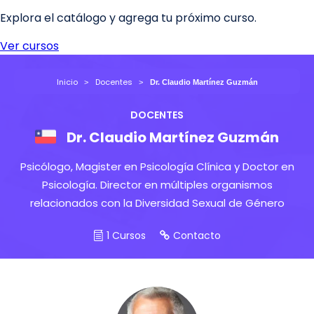
Inicio
Docentes
Dr. Claudio Martínez Guzmán
DOCENTES
Dr. Claudio Martínez Guzmán
Psicólogo, Magister en Psicología Clínica y Doctor en
Psicología. Director en múltiples organismos
relacionados con la Diversidad Sexual de Género
1 Cursos
Contacto