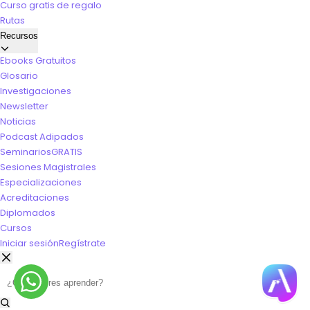
Curso gratis de regalo
Rutas
Recursos
Ebooks Gratuitos
Glosario
Investigaciones
Newsletter
Noticias
Podcast Adipados
Seminarios
GRATIS
Sesiones Magistrales
Especializaciones
Acreditaciones
Diplomados
Cursos
Iniciar sesión
Regístrate
Buscar