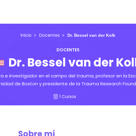
Inicio
Docentes
Dr. Bessel van der Kolk
DOCENTES
Dr. Bessel van der Kol
 e investigador en el campo del trauma, profesor en la Esc
rsidad de Boston y presidente de la Trauma Research Found
1 Cursos
Sobre mí