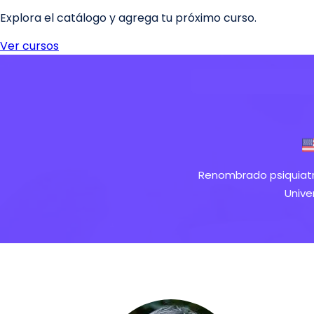
Renombrado psiquiatra
Unive