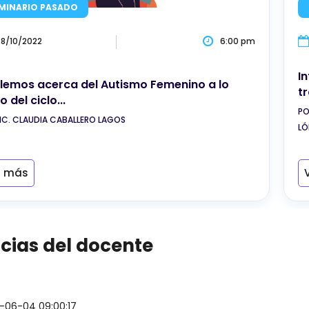
MINARIO PASADO
28/10/2022
6:00 pm
I
lemos acerca del Autismo Femenino a lo
t
o del ciclo...
PO
LIC. CLAUDIA CABALLERO LAGOS
LÓ
r más
icias del docente
-06-04 09:00:17