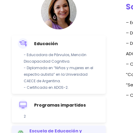
S
– E
– D
– D
Educación
AD
- Educadora de Párvulos, Mención
Discapacidad Cognitiva.
– C
- Diplomada en “Niñas y mujeres en el
“Co
espectro autista” en la Universidad
CAECE de Argentina.
“Se
- Certificada en ADOS-2.
– C
Programas impartidos
2
Escuela de Educación y