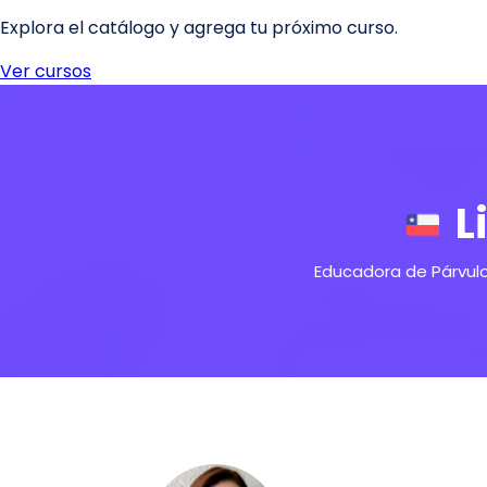
L
Educadora de Párvulo