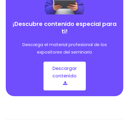
¡Descubre contenido especial para
ti!
Descarga el material profesional de los
expositores del seminario
Descargar
contenido