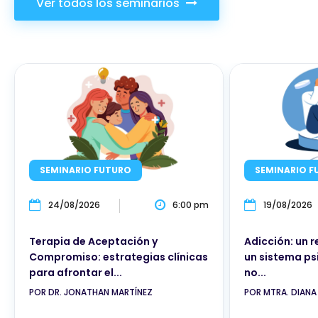
Ver todos los seminarios
SEMINARIO FUTURO
SEMINARIO F
24/08/2026
6:00 pm
19/08/2026
Terapia de Aceptación y
Adicción: un 
Compromiso: estrategias clínicas
un sistema ps
para afrontar el...
no...
POR DR. JONATHAN MARTÍNEZ
POR MTRA. DIANA