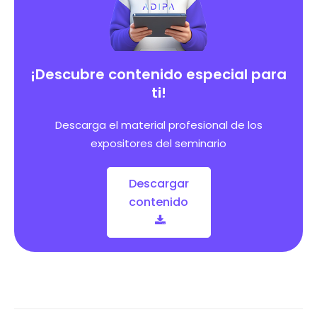
¡Descubre contenido especial para
ti!
Descarga el material profesional de los
expositores del seminario
Descargar
contenido