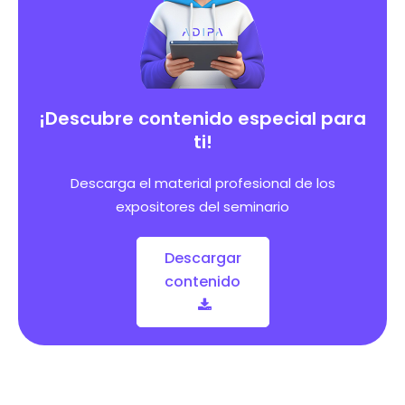
¡Descubre contenido especial para
ti!
Descarga el material profesional de los
expositores del seminario
Descargar
contenido