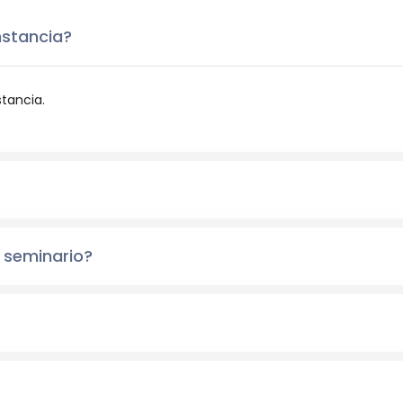
nstancia?
stancia.
 seminario?