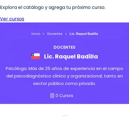
Inicio
Docentes
Lic. Raquel Badilla
DOCENTES
Lic. Raquel Badilla
Psicóloga. Más de 25 años de experiencia en el campo
del psicodiagnóstico clínico y organizacional, tanto en
sector público como privado.
0 Cursos