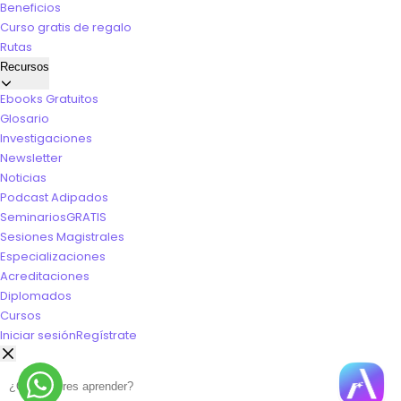
Beneficios
Curso gratis de regalo
Rutas
Recursos
Ebooks Gratuitos
Glosario
Investigaciones
Newsletter
Noticias
Podcast Adipados
Seminarios
GRATIS
Sesiones Magistrales
Especializaciones
Acreditaciones
Diplomados
Cursos
Iniciar sesión
Regístrate
Buscar