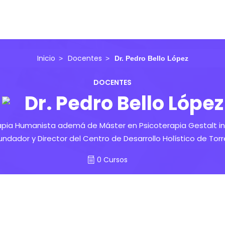
Inicio
Docentes
Dr. Pedro Bello López
DOCENTES
Dr. Pedro Bello López
apia Humanista ademá de Máster en Psicoterapia Gestalt inf
ndador y Director del Centro de Desarrollo Holístico de Tor
0 Cursos