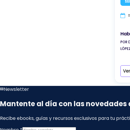
SE
Hab
POR 
LÓPE
Ve