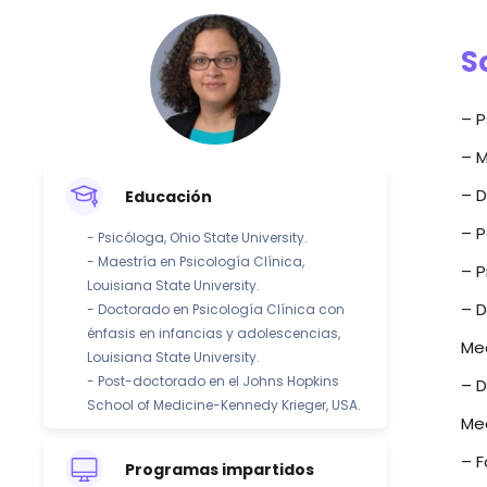
S
– P
– M
– D
Educación
– P
- Psicóloga, Ohio State University.
- Maestría en Psicología Clínica,
– P
Louisiana State University.
– D
- Doctorado en Psicología Clínica con
énfasis en infancias y adolescencias,
Med
Louisiana State University.
- Post-doctorado en el Johns Hopkins
– D
School of Medicine-Kennedy Krieger, USA.
Med
– F
Programas impartidos