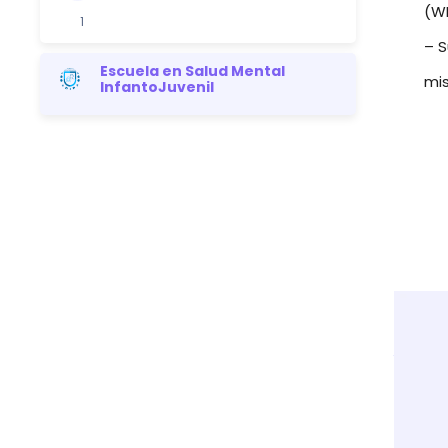
(WP
1
– S
Escuela en Salud Mental
mis
InfantoJuvenil