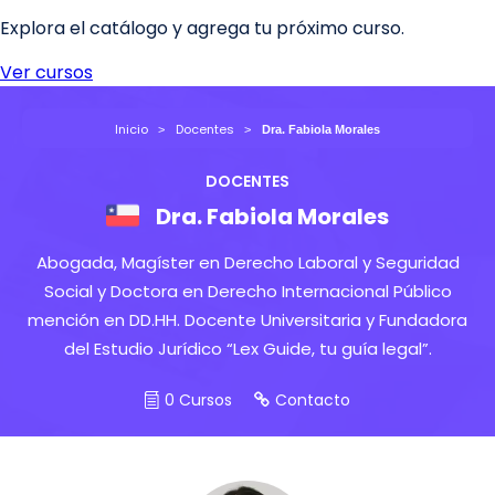
Inicio
Docentes
Dra. Fabiola Morales
DOCENTES
Dra. Fabiola Morales
Abogada, Magíster en Derecho Laboral y Seguridad
Social y Doctora en Derecho Internacional Público
mención en DD.HH. Docente Universitaria y Fundadora
del Estudio Jurídico “Lex Guide, tu guía legal”.
0 Cursos
Contacto