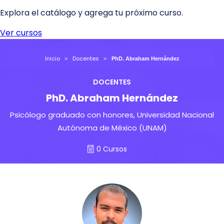
Inicio
Docentes
PhD. Abraham Hernández
DOCENTES
PhD. Abraham Hernández
Psicólogo graduado con honores, Universidad Nacional
Autónoma de México (UNAM)
0 Cursos