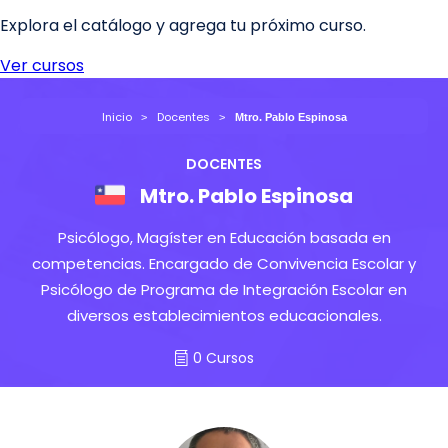
Inicio
Docentes
Mtro. Pablo Espinosa
DOCENTES
Mtro. Pablo Espinosa
Psicólogo, Magíster en Educación basada en
competencias. Encargado de Convivencia Escolar y
Psicólogo de Programa de Integración Escolar en
diversos establecimientos educacionales.
0 Cursos