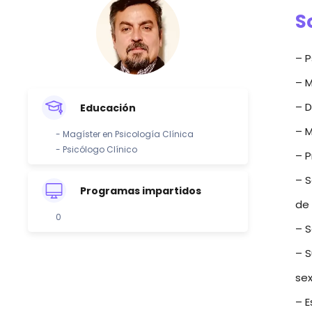
S
– P
– M
– D
Educación
– M
- Magíster en Psicología Clínica
- Psicólogo Clínico
– P
– S
Programas impartidos
de
0
– S
– S
sex
– E