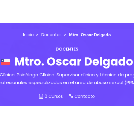
Inicio
Docentes
Mtro. Oscar Delgado
DOCENTES
Mtro. Oscar Delgado
Clínica. Psicólogo Clínico. Supervisor clínico y técnico de p
rofesionales especializados en el área de abuso sexual (PR
0 Cursos
Contacto