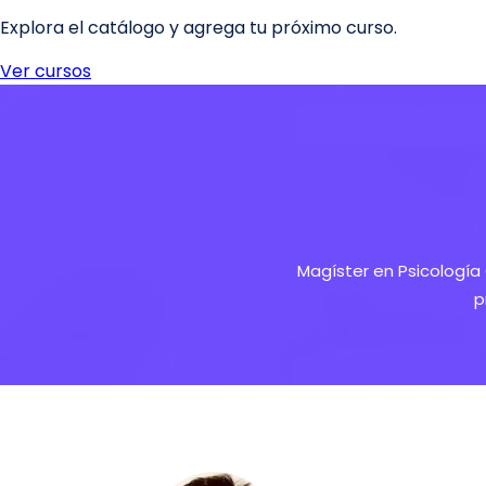
Magíster en Psicología 
p