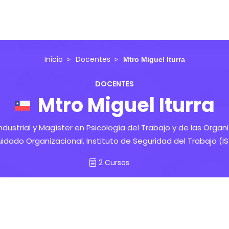
Inicio
Docentes
Mtro Miguel Iturra
DOCENTES
Mtro Miguel Iturra
Industrial y Magíster en Psicología del Trabajo y de las Orga
idado Organizacional, Instituto de Seguridad del Trabajo (IS
2 Cursos