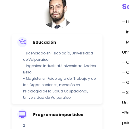
S
– L
– I
– M
Educación
Uni
- Licenciado en Psicología, Universidad
de Valparaíso.
– C
- Ingeniero Industrial, Universidad Andrés
– C
Bello.
- Magíster en Psicología del Trabajo y de
– G
las Organizaciones, mención en
Psicología de la Salud Ocupacional,
– S
Universidad de Valparaíso.
Uni
-Re
Programas impartidos
psi
2