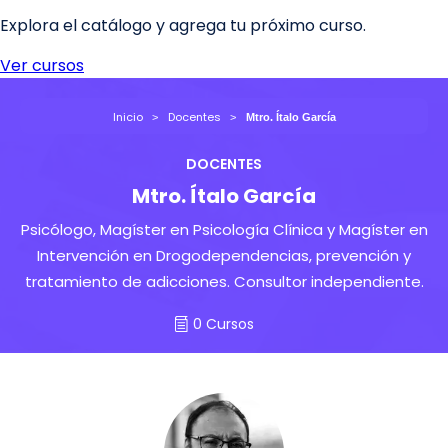
Inicio
Docentes
Mtro. Ítalo García
DOCENTES
Mtro. Ítalo García
Psicólogo, Magíster en Psicología Clínica y Magíster en
Intervención en Drogodependencias, prevención y
tratamiento de adicciones. Consultor independiente.
0 Cursos