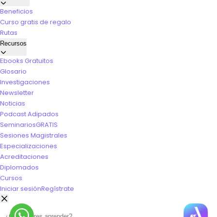
Beneficios
Curso gratis de regalo
Rutas
Recursos
Ebooks Gratuitos
Glosario
Investigaciones
Newsletter
Noticias
Podcast Adipados
Seminarios
GRATIS
Sesiones Magistrales
Especializaciones
Acreditaciones
Diplomados
Cursos
Iniciar sesión
Regístrate
Buscar