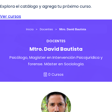
Inicio
Docentes
Mtro. David Bautista
DOCENTES
Mtro. David Bautista
Psicólogo, Magíster en Intervención Psicojurídica y
forense. Máster en Sociología.
0 Cursos