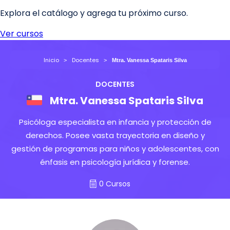
Inicio
Docentes
Mtra. Vanessa Spataris Silva
DOCENTES
Mtra. Vanessa Spataris Silva
Psicóloga especialista en infancia y protección de
derechos. Posee vasta trayectoria en diseño y
gestión de programas para niños y adolescentes, con
énfasis en psicología jurídica y forense.
0 Cursos