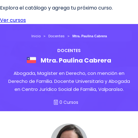
Inicio
Docentes
Mtra. Paulina Cabrera
DOCENTES
Mtra. Paulina Cabrera
Abogada, Magíster en Derecho, con mención en
Derecho de Familia. Docente Universitaria y Abogada
en Centro Jurídico Social de Familia, Valparaíso.
0 Cursos