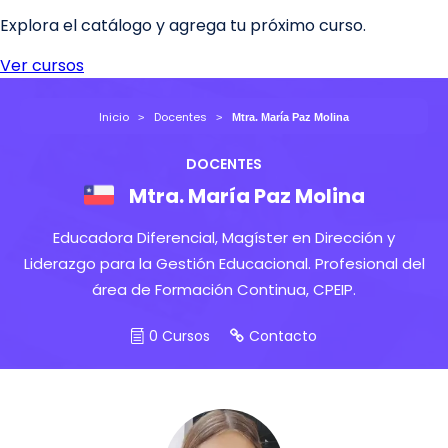
Inicio
Docentes
Mtra. María Paz Molina
DOCENTES
Mtra. María Paz Molina
Educadora Diferencial, Magíster en Dirección y
Liderazgo para la Gestión Educacional. Profesional del
área de Formación Continua, CPEIP.
0 Cursos
Contacto