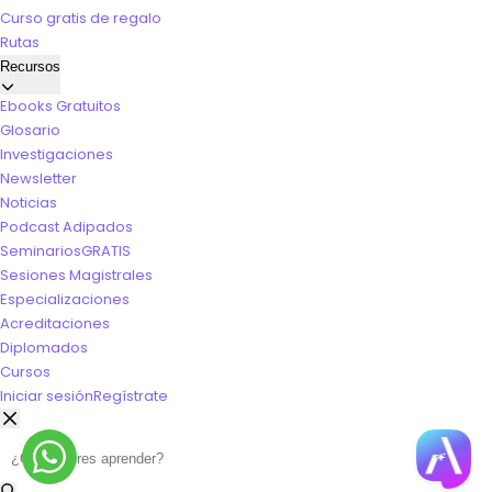
Curso gratis de regalo
Rutas
Recursos
Ebooks Gratuitos
Glosario
Investigaciones
Newsletter
Noticias
Podcast Adipados
Seminarios
GRATIS
Sesiones Magistrales
Especializaciones
Acreditaciones
Diplomados
Cursos
Iniciar sesión
Regístrate
Buscar