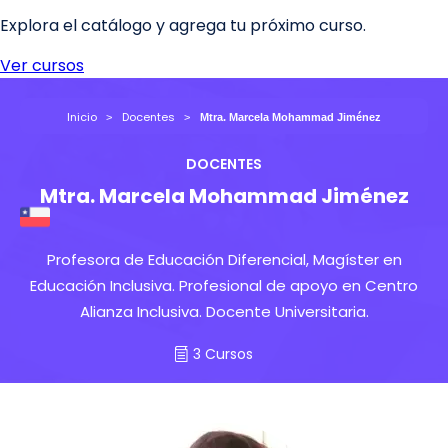
Inicio
Docentes
Mtra. Marcela Mohammad Jiménez
DOCENTES
Mtra. Marcela Mohammad Jiménez
Profesora de Educación Diferencial, Magíster en
Educación Inclusiva. Profesional de apoyo en Centro
Alianza Inclusiva. Docente Universitaria.
3 Cursos