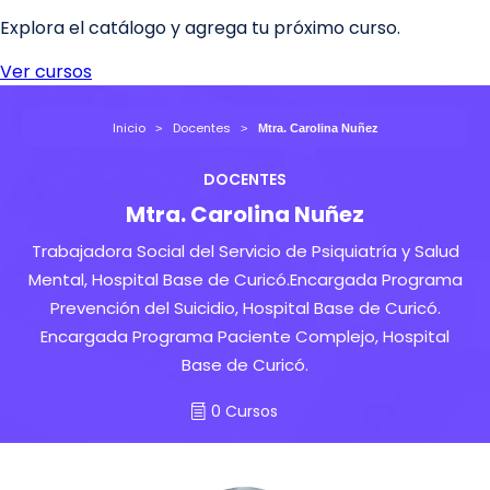
Inicio
Docentes
Mtra. Carolina Nuñez
DOCENTES
Mtra. Carolina Nuñez
Trabajadora Social del Servicio de Psiquiatría y Salud
Mental, Hospital Base de Curicó.Encargada Programa
Prevención del Suicidio, Hospital Base de Curicó.
Encargada Programa Paciente Complejo, Hospital
Base de Curicó.
0 Cursos