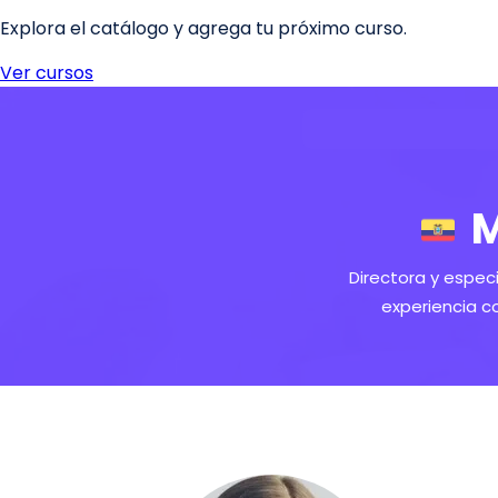
M
Directora y espec
experiencia c