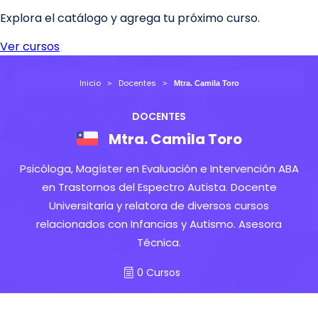
Inicio
Docentes
Mtra. Camila Toro
DOCENTES
Mtra. Camila Toro
Psicóloga, Magíster en Evaluación e Intervención ABA
en Trastornos del Espectro Autista. Docente
Universitaria y relatora de diversos cursos
relacionados con Infancias y Autismo. Asesora
Técnica.
0 Cursos