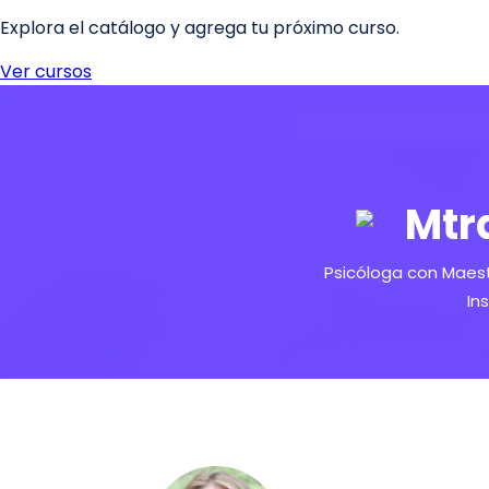
Mtr
Psicóloga con Maestr
In