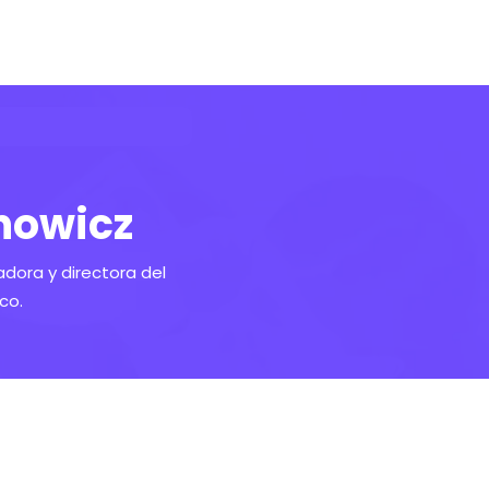
hnowicz
adora y directora del
co.