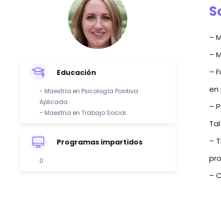
S
– M
– M
– F
Educación
en 
- Maestría en Psicología Positiva
Aplicada.
– P
- Maestría en Trabajo Social.
Tal
– T
Programas impartidos
pro
0
– C