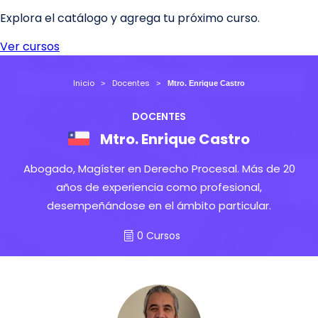
Inicio
Docentes
Mtro. Enrique Castro
DOCENTES
Mtro. Enrique Castro
Abogado, Magíster en Derecho Procesal. Más de 20
años de experiencia como profesional,
desempeñándose en el ámbito particular.
0 Cursos