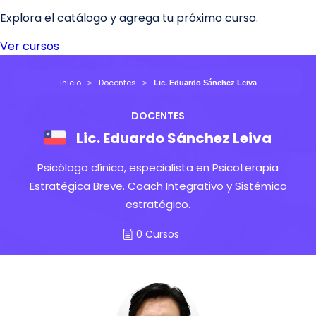
Inicio
Docentes
Lic. Eduardo Sánchez Leiva
DOCENTES
Lic. Eduardo Sánchez Leiva
Psicólogo clínico, especialista en Psicoterapia
Estratégica Breve. Coach Integrativo y Sistémico
estratégico.
0 Cursos