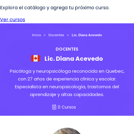
Inicio
Docentes
Lic. Diana Acevedo
DOCENTES
Lic. Diana Acevedo
Psicóloga y neuropsicóloga reconocida en Quebec,
con 27 años de experiencia clínica y escolar.
Especialista en neuropsicología, trastornos del
aprendizaje y altas capacidades.
0 Cursos