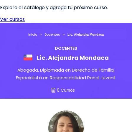
Inicio
Docentes
Lic. Alejandra Mondaca
DOCENTES
Lic. Alejandra Mondaca
Abogada, Diplomada en Derecho de Familia,
Especialista en Responsabilidad Penal Juvenil.
0 Cursos