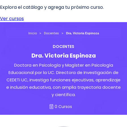
Inicio
Docentes
Dra. Victoria Espinoza
DOCENTES
Dra. Victoria Espinoza
Doctora en Psicología y Magíster en Psicología
Educacional por la UC. Directora de Investigación de
CEDETi UC, investiga funciones ejecutivas, aprendizaje
e inclusión educativa, con amplia trayectoria docente
y científica.
0 Cursos