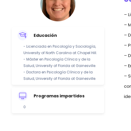
– L
– M
– D
Educación
– P
- Licenciada en Psicología y Sociología,
University of North Carolina at Chapel Hill.
– D
- Máster en Psicología Clínica y de la
– E
Salud, University of Florida at Gainesville.
- Doctora en Psicología Clínica y de la
– S
Salud, University of Florida at Gainesville.
com
Programas impartidos
ide
0