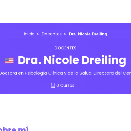
Inicio
Docentes
Dra. Nicole Dreiling
DOCENTES
Dra. Nicole Dreiling
Doctora en Psicología Clínica y de la Salud. Directora del C
0 Cursos
obre mí