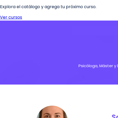
Psicóloga, Máster y 
S