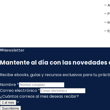
– A
– P
– M
– E