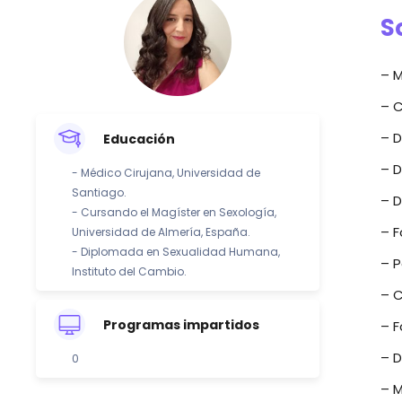
S
– M
– C
– D
Educación
– D
- Médico Cirujana, Universidad de
Santiago.
– D
- Cursando el Magíster en Sexología,
– F
Universidad de Almería, España.
- Diplomada en Sexualidad Humana,
– P
Instituto del Cambio.
– C
Programas impartidos
– F
– D
0
– M