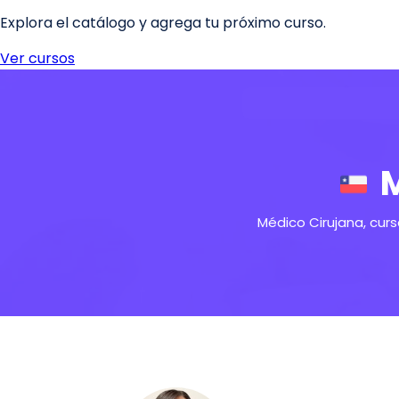
M
Médico Cirujana, cur