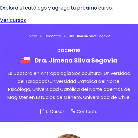
Inicio
Docentes
Dra. Jimena Silva Segovia
DOCENTES
Dra. Jimena Silva Segovia
Es Doctora en Antropología Sociocultural, Universidad
de Tarapacá/Universidad Católica del Norte.
Psicóloga, Universidad Católica del Norte además de
Magíster en Estudios de Género, Universidad de Chile.
0 Cursos
Contacto