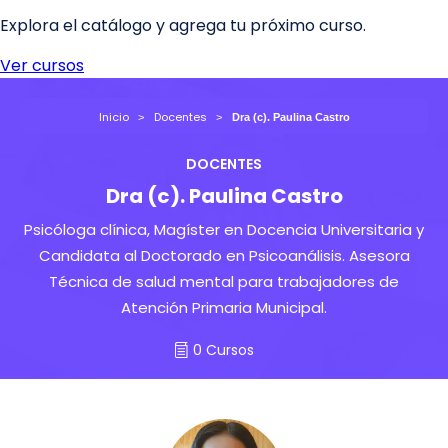
Inicio
Docentes
Dra (c). Paulina Castro
DOCENTES
Dra (c). Paulina Castro
Psicóloga clínica, Magíster en Docencia Universitaria y
Candidata al Doctorado en Psicoanálisis. Asesora
Técnica de salud mental para trabajadores de
Atención Primaria Municipal.
0 Cursos