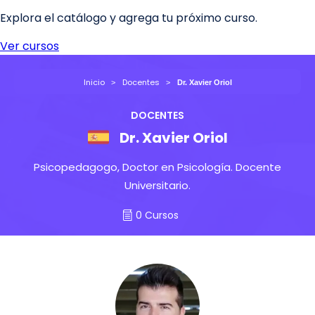
Inicio
Docentes
Dr. Xavier Oriol
DOCENTES
Dr. Xavier Oriol
Psicopedagogo, Doctor en Psicología. Docente
Universitario.
0 Cursos