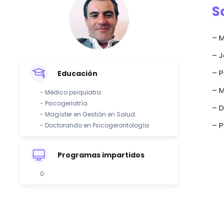
S
– M
– J
– P
Educación
– M
- Médico psiquiatra.
- Psicogeriatría
– 
- Magíster en Gestión en Salud.
– P
- Doctorando en Psicogerontología.
Programas impartidos
0