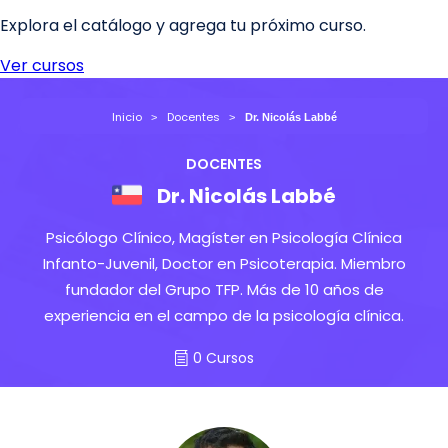
Inicio
Docentes
Dr. Nicolás Labbé
DOCENTES
Dr. Nicolás Labbé
Psicólogo Clínico, Magíster en Psicología Clínica
Infanto-Juvenil, Doctor en Psicoterapia. Miembro
fundador del Grupo TFP. Más de 10 años de
experiencia en el campo de la psicología clínica.
0 Cursos