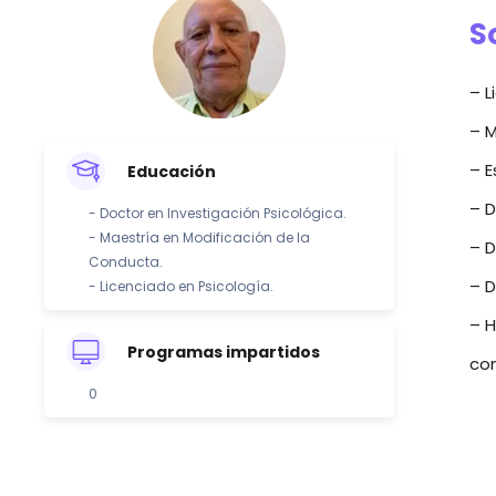
S
– L
– M
– E
Educación
– D
- Doctor en Investigación Psicológica.
- Maestría en Modificación de la
– D
Conducta.
– D
- Licenciado en Psicología.
– H
Programas impartidos
com
0