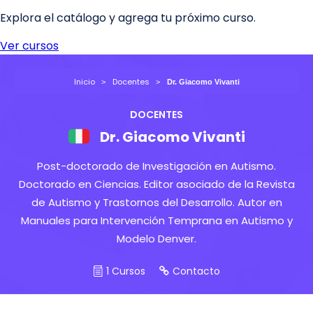
Inicio
Docentes
Dr. Giacomo Vivanti
DOCENTES
Dr. Giacomo Vivanti
Post-doctorado de Investigación en Autismo.
Doctorado en Ciencias. Editor asociado de la Revista
de Autismo y Trastornos del Desarrollo. Autor en
Manuales para Intervención Temprana en Autismo y
Modelo Denver.
1 Cursos
Contacto