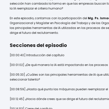
selección han cambiado la forma en que las empresas buscan tal
la IA reemplazar el criterio humano?
En este episodio, contamos con la participación del
Mg. Ps. Isma
Organizacional y Magíster en Psicología del Trabajo y de las Orga
las principales herramientas de IA utilizadas en los procesos de 
dirige el futuro del reclutamiento.
Secciones del episodio
[00:00:40] Introducción del capítulo
[00:01:02] ¿De qué manera la IA está impactando en los procesos 
[00:05:33] ¿Cuáles son las principales herramientas de IA que uti
seleccionar talento?
[00:08:59] ¿Hasta qué punto las máquinas pueden reemplazar el c
[00:12:45] ¿Hacia dónde crees que se dirige el futuro del reclutami
[00:14:53] Cierre del capítulo