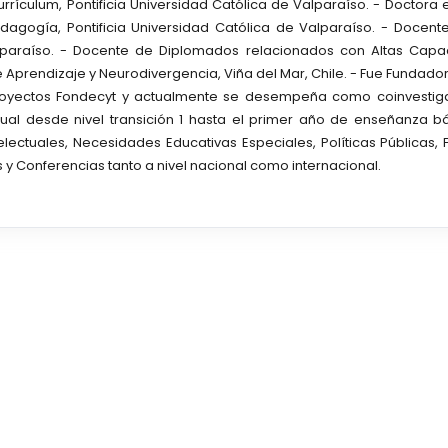
urrículum, Pontificia Universidad Católica de Valparaíso. - Doctora
agogía, Pontificia Universidad Católica de Valparaíso. - Docent
alparaíso. - Docente de Diplomados relacionados con Altas Cap
de Aprendizaje y Neurodivergencia, Viña del Mar, Chile. - Fue Fundadora
 proyectos Fondecyt y actualmente se desempeña como coinvestiga
tual desde nivel transición 1 hasta el primer año de enseñanza bá
ectuales, Necesidades Educativas Especiales, Políticas Públicas, F
y Conferencias tanto a nivel nacional como internacional.