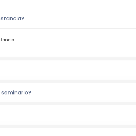
nstancia?
stancia.
 seminario?