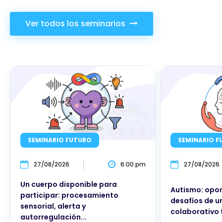
Ver todos los seminarios
SEMINARIO FUTURO
SEMINARIO F
27/08/2026
6:00 pm
27/08/2026
Un cuerpo disponible para
Autismo: opor
participar: procesamiento
desafíos de u
sensorial, alerta y
colaborativo 
autorregulación...