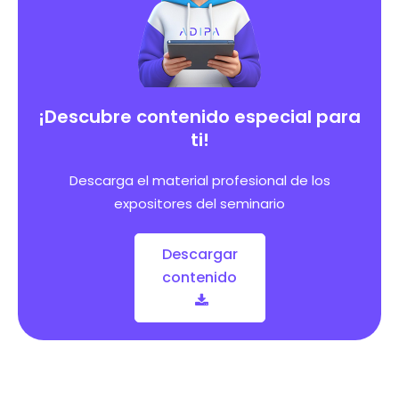
¡Descubre contenido especial para
ti!
Descarga el material profesional de los
expositores del seminario
Descargar
contenido