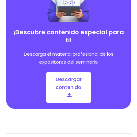
¡Descubre contenido especial para
ti!
Descarga el material profesional de los
expositores del seminario
Descargar
contenido